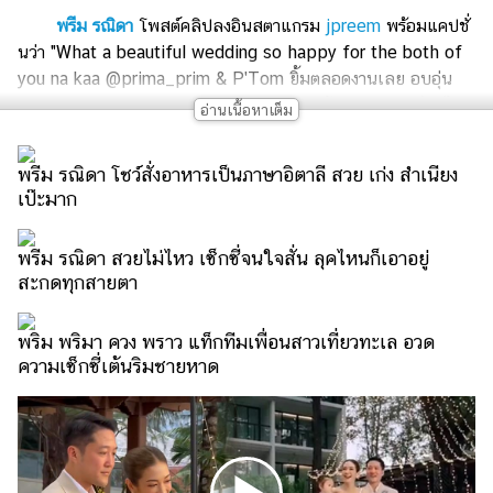
เงิน
พรีม รณิดา
โพสต์คลิปลงอินสตาแกรม
jpreem
พร้อมแคปชั่
การ
นว่า "What a beautiful wedding so happy for the both of
ศึกษา
you na kaa @prima_prim & P'Tom ยิ้มตลอดงานเลย อบอุ่น
มากๆ #primtomtheluckyones" ควงคู่กันเข้าสู่ประตูวิวาห์กันไป
บันเทิง
เป็นที่เรียบร้อยแล้ว สำหรับนางเอกสาว
พริม พริมา
กับแฟนหนุ่ม
ต้อม ที่ได้จัดงาน Vow Ceremony และฉลองแต่งงานกันไปที่เขา
พรีม รณิดา โชว์สั่งอาหารเป็นภาษาอิตาลี สวย เก่ง สำเนียง
รูปภาพ
ใหญ่ เมื่อวันที่ 18 กุมภาพันธ์ 2567 ในบรรยากาศสุดโรแมนติก
เป๊ะมาก
อบอุ่น ใกล้ชิดธรรมชาติ ตกแต่งด้วยดอกไม้บานสะพรั่ง ดูสดชื่น
ดู
สดใส เต็มไปด้วยความสุขสมหวัง
หนัง
พรีม รณิดา สวยไม่ไหว เซ็กซี่จนใจสั่น ลุคไหนก็เอาอยู่
งานนี้ได้มีเพื่อน ๆ ดารา เดินทางไปร่วมยินดีในงานแต่ง พริม
สะกดทุกสายตา
Music
พริมา กันเป็นจำนวนมาก อาทิ
พรีม รณิดา, แจ็คกี้ ชาเคอลีน,
Station
น้ำตาล พิจักขณา, ณิชา ณัฏฐณิชา, อุ้ม อิษยา, ไม้ วฤธ, เซ้นต์ ศุภ
พริม พริมา ควง พราว แท็กทีมเพื่อนสาวเที่ยวทะเล อวด
พงษ์, ดาว พิมพ์ทอง, ซีน ภัสธรากรณ์, โอม คณิน, ป๊อป ฐากูร,
ละคร
ความเซ็กซี่เต้นริมชายหาด
เพื่อน คณิน ฯลฯ
บันเทิง
เกาหลี
ไลฟ์