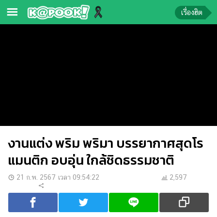
เรื่องฮิต
ข่าว-
ความ
รู้
ข่าว
ข่าว
บันเทิง
งานแต่ง พริม พริมา บรรยากาศสุดโร
ตรวจ
หวย
แมนติก อบอุ่น ใกล้ชิดธรรมชาติ
ผล
21 ก.พ. 2567 เวลา 09:54:22
2,597
บอล
สด
การ