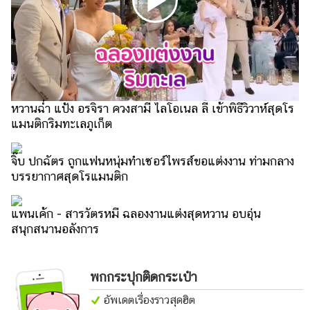
ไตล์
ดูด
วง
ผู้
หญิง
หวานฉ่ำ แป้ง อรจิรา ควงสามี ไลโอเนล ลี เข้าพิธีวิวาห์สุดโร
ผู้ชาย
แมนติกริมทะเลภูเก็ต
สุขภาพ
จิ๊บ ปกฉัตร ถูกแฟนหนุ่มทำเซอร์ไพรส์ขอแต่งงาน ท่ามกลาง
ท่อง
บรรยากาศสุดโรแมนติก
เที่ยว
แพนเค้ก - สารวัตรหมี ฉลองงานแต่งสุดหวาน อบอุ่น
สูตร
สนุกสนานอลังการ
อาหาร
ง่ายๆ
ช้อป
พกกระปุกติดกระเป๋า
ปิ้ง
อัพเดตเรื่องราวสุดฮิต