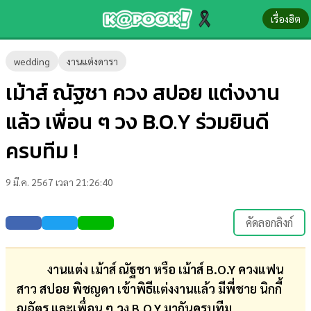
เรื่องฮิต
ข่าว-
wedding
งานแต่งดารา
ความ
เม้าส์ ณัฐชา ควง สปอย แต่งงาน
รู้
แล้ว เพื่อน ๆ วง B.O.Y ร่วมยินดี
ข่าว
ครบทีม !
ข่าว
9 มี.ค. 2567 เวลา 21:26:40
บันเทิง
ตรวจ
คัดลอกลิงก์
หวย
ผล
งานแต่ง เม้าส์ ณัฐชา หรือ เม้าส์ B.O.Y ควงแฟน
บอล
สาว สปอย พิชญดา เข้าพิธีแต่งงานแล้ว มีพี่ชาย นิกกี้
สด
ณฉัตร และเพื่อน ๆ วง B.O.Y มากันครบทีม