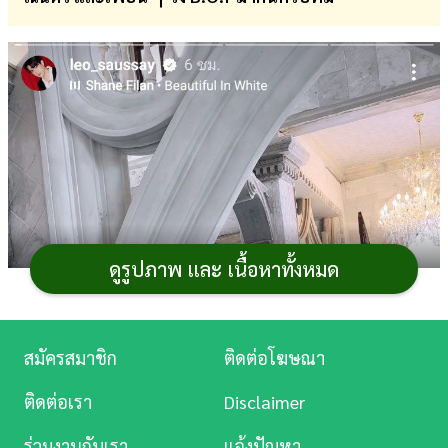
การ
เงิน
การ
ศึกษา
บันเทิง
ดู
หนัง
ดูรูปภาพ และ เนื้อหาทั้งหมด
Music
Station
สมัครสมาชิก
ติดต่อโฆษณา
ละคร
ติดต่อเรา
Disclaimer
บันเทิง
ร่วมงานกับเรา
แจ้งปัญหา