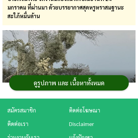
มกราคม ที่ผ่านมา ด้วยบรรยากาศสุดหรูหราสมฐานะ
การ
สะใภ้หมื่นล้าน
เงิน
การ
ศึกษา
บันเทิง
ดู
หนัง
ดูรูปภาพ และ เนื้อหาทั้งหมด
Music
Station
สมัครสมาชิก
ติดต่อโฆษณา
ละคร
ติดต่อเรา
Disclaimer
บันเทิง
ร่วมงานกับเรา
แจ้งปัญหา