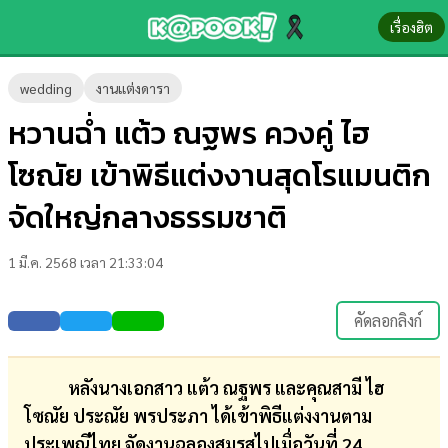
เรื่องฮิต
ข่าว-
wedding
งานแต่งดารา
ความ
หวานฉ่ำ แต้ว ณฐพร ควงคู่ ไฮ
รู้
โซณัย เข้าพิธีแต่งงานสุดโรแมนติก
ข่าว
จัดใหญ่กลางธรรมชาติ
ข่าว
1 มี.ค. 2568 เวลา 21:33:04
บันเทิง
ตรวจ
คัดลอกลิงก์
หวย
ผล
หลังนางเอกสาว แต้ว ณฐพร และคุณสามี ไฮ
บอล
โซณัย ประณัย พรประภา ได้เข้าพิธีแต่งงานตาม
สด
ประเพณีไทย จัดงานฉลองสมรสไปเมื่อวันที่ 24