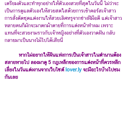
ไตล์
เตรียมตัวและทำทุกอย่างให้ตัวเองสวยที่สุดในวันนี้ ไม่ว่าจะ
เป็นการดูแลตัวเองให้สวยสดใสด้วยการเข้าคอร์สเจ้าสาว
ดูด
การสั่งตัดชุดแต่งงานให้สวยเลิศหรูจากช่างฝีมือดี แต่เจ้าสาว
วง
หลายคนก็มักจะมาตกม้าตายที่การแต่งหน้าทำผม เพราะ
ผู้
แทนที่จะสวยงามราวกับเจ้าหญิงอย่างที่ตัวเองวาดฝัน กลับ
หญิง
กลายมาเป็นนางไม้ไปได้เสียนี่
ผู้ชาย
หากไม่อยากให้ฝันแห่งการเป็นเจ้าสาวในตำนานต้อง
สุขภาพ
สลายหายไป ลองมาดู 5 กฎเหล็กของการแต่งหน้าที่ควรหลีก
เลี่ยงในวันแต่งงานจากเว็บไซต์
lover.ly
จะมีอะไรบ้างไปชม
ท่อง
กันเลย
เที่ยว
สูตร
อาหาร
ง่ายๆ
ช้อป
ปิ้ง