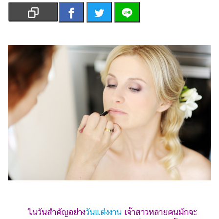
เงิน
การ
ศึกษา
บันเทิง
รูปภาพ
ดู
หนัง
Music
Station
ละคร
บันเทิง
เกาหลี
ไลฟ์
ในวันสำคัญอย่าง
วันแต่งงาน
เจ้าสาวหลายคนมักจะ