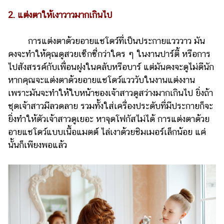
แต่งงาน
2. แต่งตาให้เงาวาวมากเกินไป
แม่
และ
การแต่งตาด้วยอายแชโดว์ที่เป็นประกายแวววาว มัน
เด็ก
คงจะทำให้คุณดูสวยเซ็กซี่กว่าใคร ๆ ในงานปาร์ตี้ หรือการ
ไปสังสรรค์กับเพื่อนฝูงในคลับหรือบาร์ แต่มันคงจะดูไม่ดีนัก
สัตว์
เลี้ยง
หากคุณจะแต่งตาด้วยอายแชโดว์แวววับในงานแต่งงาน
เพราะมันจะทำให้ใบหน้าของเจ้าสาวดูสว่างมากเกินไป ยิ่งถ้า
Infographic
ชุดเจ้าสาวมีลวดลาย รวมทั้งใส่เครื่องประดับที่มีประกายก็จะ
ยิ่งทำให้ตัวเจ้าสาวดูเยอะ หาจุดโฟกัสไม่ได้ การแต่งตาด้วย
บริการ
อายแชโดว์แบบเนื้อแมตต์ ไล่เงาด้วยชิมเมอร์เล็กน้อย แค่
นั้นก็เพียงพอแล้ว
แอปฯ
กระปุก
คอร์ส
ออนไลน์
เรียน
เลข