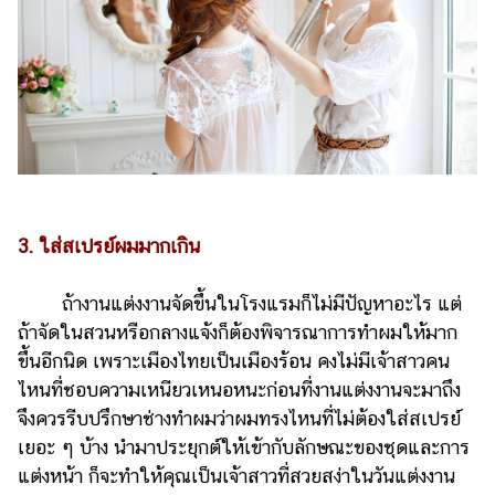
ออนไลน์
ติดต่อ
โฆษณา
แจ้ง
ปัญหา
ร่วม
งาน
กับ
3. ใส่สเปรย์ผมมากเกิน
เรา
ถ้างานแต่งงานจัดขึ้นในโรงแรมก็ไม่มีปัญหาอะไร แต่
ถ้าจัดในสวนหรือกลางแจ้งก็ต้องพิจารณาการทำผมให้มาก
ขึ้นอีกนิด เพราะเมืองไทยเป็นเมืองร้อน คงไม่มีเจ้าสาวคน
ไหนที่ชอบความเหนียวเหนอหนะก่อนที่งานแต่งงานจะมาถึง
จึงควรรีบปรึกษาช่างทำผมว่าผมทรงไหนที่ไม่ต้องใส่สเปรย์
เยอะ ๆ บ้าง นำมาประยุกต์ให้เข้ากับลักษณะของชุดและการ
แต่งหน้า ก็จะทำให้คุณเป็นเจ้าสาวที่สวยสง่าในวันแต่งงาน