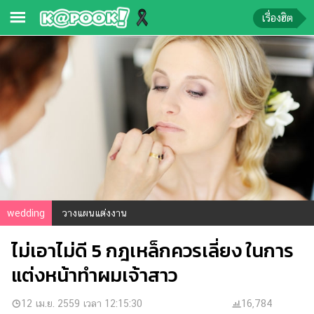
เรื่องฮิต
ข่าว-
ความ
รู้
ข่าว
ข่าว
บันเทิง
ตรวจ
wedding
วางแผนแต่งงาน
หวย
ไม่เอาไม่ดี 5 กฎเหล็กควรเลี่ยง ในการ
ผล
บอล
แต่งหน้าทำผมเจ้าสาว
สด
การ
12 เม.ย. 2559 เวลา 12:15:30
16,784