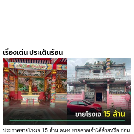
แต่งงาน
แม่
และ
เด็ก
สัตว์
เลี้ยง
เรื่องเด่น ประเด็นร้อน
Infographic
บริการ
แอปฯ
กระปุก
คอร์ส
ออนไลน์
เรียน
เลข
ประกาศขายโรงเจ 15 ล้าน คนงง ขายศาลเจ้าได้ด้วยหรือ ก่อน
ช