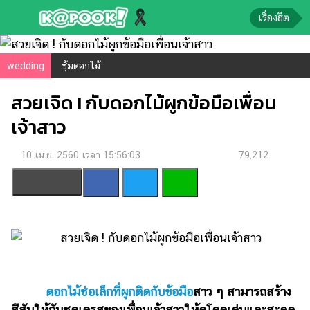
เรื่องฮิต
ข่าว-
wedding
ซุ้มดอกไม้
ความ
สวยเจิด ! กับดอกไม้ผูกข้อมือเพื่อน
รู้
เจ้าสาว
ข่าว
10 เม.ย. 2560 เวลา 15:56:03
79,212
ข่าว
บันเทิง
ตรวจ
หวย
ผล
บอล
สด
ดอกไม้ช่อเล็กที่ผูกติดกับข้อมือ
สาว ๆ สามารถสร้าง
การ
สีสันให้กับชุดเดรสของเพื่อนเจ้าสาวให้ดูโดดเด่นและสะดุด