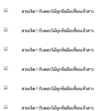
ไตล์
ดูด
วง
ผู้
หญิง
ผู้ชาย
สุขภาพ
ท่อง
เที่ยว
สูตร
อาหาร
ง่ายๆ
ช้อป
ปิ้ง