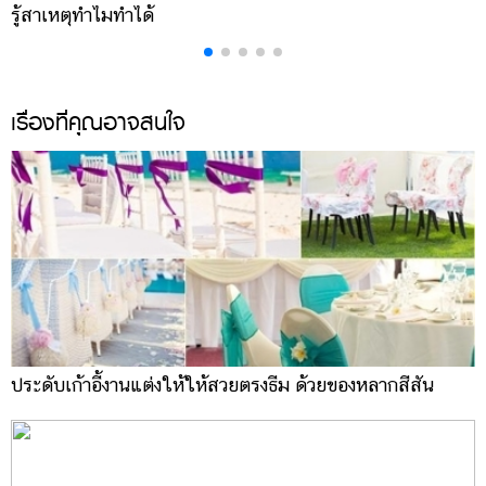
ออนไลน์
รู้สาเหตุทำไมทำได้
ห
ติดต่อ
โฆษณา
แจ้ง
เรื่องที่คุณอาจสนใจ
ปัญหา
ร่วม
งาน
กับ
เรา
ประดับเก้าอี้งานแต่งให้ให้สวยตรงธีม ด้วยของหลากสีสัน