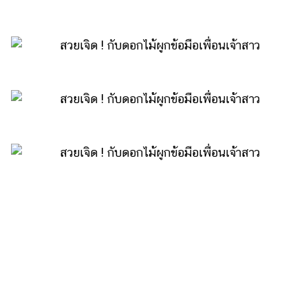
รถยนต์
บ้าน
และ
การ
ตกแต่ง
มือ
ถือ
ราคา
ทอง
ราคา
น้ำมัน
วา
ไร
ตี้