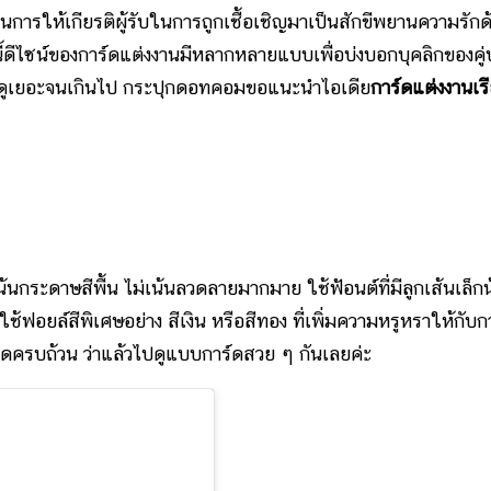
็นการให้เกียรติผู้รับในการถูกเชื้อเชิญมาเป็นสักขีพยานความรักด
วันนี้ดีไซน์ของการ์ดแต่งงานมีหลากหลายแบบเพื่อบ่งบอกบุคลิกของคู่
ม่ดูเยอะจนเกินไป กระปุกดอทคอมขอแนะนำไอเดีย
การ์ดแต่งงานเร
กระดาษสีพื้น ไม่เน้นลวดลายมากมาย ใช้ฟ้อนต์ที่มีลูกเส้นเล็ก
ช้ฟอยล์สีพิเศษอย่าง สีเงิน หรือสีทอง ที่เพิ่มความหรูหราให้กับก
อียดครบถ้วน ว่าแล้วไปดูแบบการ์ดสวย ๆ กันเลยค่ะ