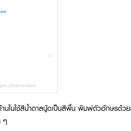
ram
ngen (@alpdavetiye)
นในใช้สีน้ำตาลนู้ดเป็นสีพื้น พิมพ์ตัวอักษรด้วย
ก ๆ