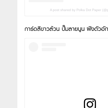
A post shared by Polka Dot Paper (@
การ์ดสีขาวล้วน ปั๊มลายนูน ฝังตัวอั