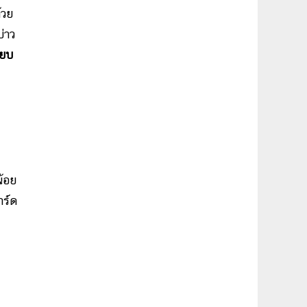
้วย
บ่าว
ียบ
น้อย
าร์ด