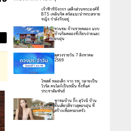
เจ้าฟ้าทีปังกรฯ เสด็จส่วนพระองค์ที่
BTS เพลินจิต ตรัสแนะนำพระสหาย
หญิง กำลังจีบอยู่
ชวนชม บ้านชายคลอง แบบ
บ้านริมคลองที่เรียบง่ายและ
อบอุ่น
ดูดวงรายวัน 7 สิงหาคม
2569
โพสต์ หมอเด็ก จาก รพ. กลายเป็น
ไวรัล คนไลก์เป็นหมื่น ทั้งที่แค่
ประชาสัมพันธ์
พาชมบ้าน กิ๊ก สุวัจนี บ้าน
ชั้นเดียวสีขาวสุดอบอุ่น ที่
สร้างเพื่อครอบครัว