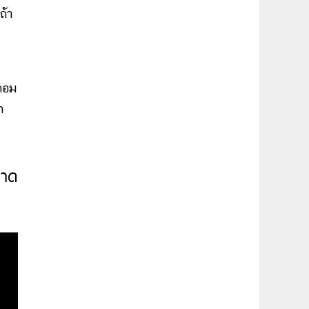
ถ้า
คอม
ำ
นาด