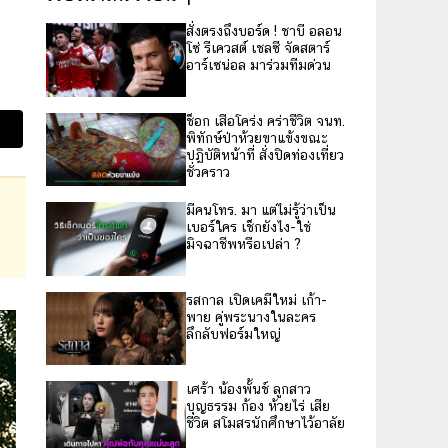
สั่งตรงถึงบอร์ด ! ชาบี อลอน
โซ่ รีเควสต์ เชลซี จัดสตาร์
อาร์เซน่อล มาร่วมทีมด่วน
ช็อก เสือโคร่ง คร่าชีวิต จนท.
พิทักษ์ป่าห้วยขาแข้งขณะ
ปฏิบัติหน้าที่ สั่งปิดท่องเที่ยว
ชั่วคราว
มีคนโทร. มา แต่ไม่รู้ว่าเป็น
เบอร์ใคร เช็กยังไง-ใช่
มิจฉาชีพหรือเปล่า ?
รสกาล เปิดเคมีใหม่ เก้า-
พาย คู่พระนางในละคร
ลึกลับฟอร์มใหญ่
เศร้า น้องพั้นช์ ลูกสาว
บุญธรรม ก้อง ห้วยไร่ เสีย
ชีวิต สโมสรนักศึกษาไว้อาลัย