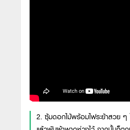
2. ซุ้มดอกไม้พร้อมไฟระย้าสวย ๆ 
แล้วพันผ้าพาดห่วงไว้ จากนั้นก็ตก