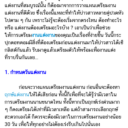
แต่งงานที่สมบูรณ์นั้น ก็ต้องมาจากการวางแผนเตรียมงาน
รถยนต์
แต่งงานที่ดีด้วย ซึ่งเรื่องนี้แหละที่ทำให้บ่าวสาวหลายคู่ปวดหัว
บ้าน
ไปตาม ๆ กัน เพราะไม่รู้จะต้องเริ่มจากตรงไหน ต้องทำอะไร
และ
หรือ แต่งงานต้องเตรียมอะไรบ้าง ? เอาเป็นว่าเพื่อช่วย
การ
ให้การเตรียม
งานแต่งงาน
ของคุณเป็นเรื่องที่ง่ายขึ้น วันนี้กระ
ตกแต่ง
ปุกดอทคอมมีสิ่งที่ต้องเตรียมก่อนแต่งงานมาให้บ่าวสาวได้เช็
มือ
กลิสต์กันแล้ว รีบมาดูแล้วเตรียมตัวให้พร้อมเพื่องานแต่ง
ถือ
ที่ราบรื่นกันเลย...
ราคา
ทอง
1. กำหนดวันแต่งงาน
ราคา
ก่อนจะวางแผนเตรียมงานแต่งงาน ก่อนอื่นจะต้องหา
น้ำมัน
ฤกษ์แต่งงาน
ให้ได้เสียก่อน ทั้งนี้ก็เพื่อที่จะได้รู้ว่ามีเวลาใน
วา
การเตรียมงานนานขนาดไหน ทั้งนี้หากเป็นฤกษ์เร่งด่วนมาก
ๆ ก็คงเตรียมได้เท่าที่มีเวลาเหลือ แต่ถ้าสามารถเลือกฤกษ์
ไร
สะดวกเองได้ ก็ควรจะต้องมีเวลาในการเตรียมงานอย่างน้อย
ตี้
30 วัน เพื่อให้ทุกอย่างไม่ต้องเร่งรีบเกินไปนั่นเอง