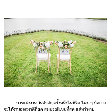
ไตล์
ดูด
วง
ผู้
หญิง
ผู้ชาย
สุขภาพ
ท่อง
เที่ยว
สูตร
อาหาร
ง่ายๆ
ช้อป
การแต่งงาน วันสำคัญครั้งหนึ่งในชีวิต ใคร ๆ ก็อยาก
ปิ้ง
จะให้งานออกมาดีที่สุด สมบูรณ์แบบที่สุด แต่ทว่างาน