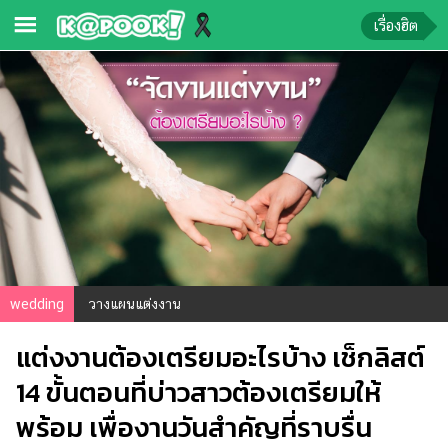
เรื่องฮิต
ข่าว-
ความ
รู้
ข่าว
ข่าว
บันเทิง
ตรวจ
wedding
วางแผนแต่งงาน
หวย
แต่งงานต้องเตรียมอะไรบ้าง เช็กลิสต์
ผล
บอล
14 ขั้นตอนที่บ่าวสาวต้องเตรียมให้
สด
พร้อม เพื่องานวันสำคัญที่ราบรื่น
การ