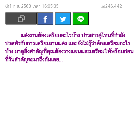
เงิน
1 ก.ย. 2563 เวลา 16:05:35
246,442
การ
ศึกษา
บันเทิง
แต่งงานต้องเตรียมอะไรบ้าง บ่าวสาวคู่ไหนที่กำลัง
ปวดหัวกับการเตรียมงานแต่ง และยังไม่รู้ว่าต้องเตรียมอะไร
รูปภาพ
บ้าง มาดูสิ่งสำคัญที่คุณต้องวางแผนและเตรียมให้พร้อมก่อน
ที่วันสำคัญจะมาถึงกันเลย...
ดู
หนัง
Music
Station
ละคร
บันเทิง
เกาหลี
ไลฟ์