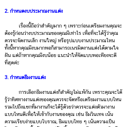
แต่งงาน
2. กำหนดงบประมาณงานแต่ง
แม่
และ
เรื่องนี้ถือว่าสำคัญมาก ๆ เพราะก่อนเตรียมงานคุณจะ
เด็ก
ต้องรู้ก่อนว่างบประมาณของคุณมีเท่าไร เพื่อที่จะได้รู้ว่าคุณ
สัตว์
ควรจะจัดงานเล็ก งานใหญ่ หรือรูปแบบงานประมาณไหน
เลี้ยง
ทั้งนี้หากคุณมีงบมากพอก็สามารถเนรมิตงานแต่งได้ตามใจ
ฝัน แต่ถ้าหากคุณมีงบน้อย แนะนำให้จัดแบบพอเพียงจะดี
Infographic
ที่สุดค่ะ
บริการ
3. กำหนดธีมงานแต่ง
แอปฯ
กระปุก
การเลือกธีมงานแต่งก็สำคัญไม่แพ้กัน เพราะคุณจะได้
คอร์ส
รู้ว่าทิศทางงานแต่งของคุณควรจะจัดหรือเตรียมงานแบบไหน
ออนไลน์
รวมไปถึงแขกที่มางานก็จะได้รู้ด้วยว่าควรจะแต่งตัวมางาน
แบบไหนดีเพื่อให้เข้ากับงานของคุณ เช่น ธีมวินเทจ เน้น
เรียน
ความเรียบง่ายแบบโบราณ, ธีมแบบไทย ๆ เน้นความเป็น
เลข