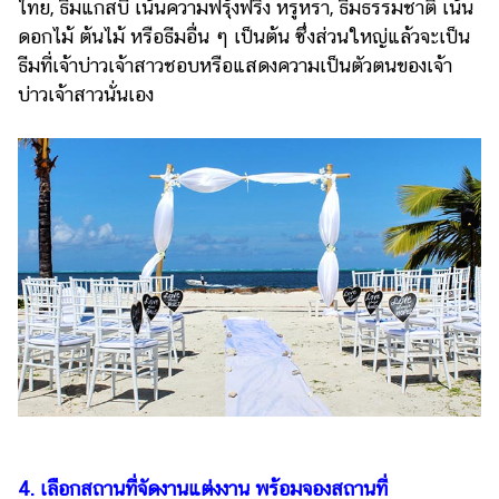
ออนไลน์
ไทย, ธีมแกสบี้ เน้นความฟรุ้งฟริ้ง หรูหรา, ธีมธรรมชาติ เน้น
ดอกไม้ ต้นไม้ หรือธีมอื่น ๆ เป็นต้น ซึ่งส่วนใหญ่แล้วจะเป็น
ติดต่อ
ธีมที่เจ้าบ่าวเจ้าสาวชอบหรือแสดงความเป็นตัวตนของเจ้า
โฆษณา
บ่าวเจ้าสาวนั่นเอง
แจ้ง
ปัญหา
ร่วม
งาน
กับ
เรา
4. เลือกสถานที่จัดงานแต่งงาน พร้อมจองสถานที่